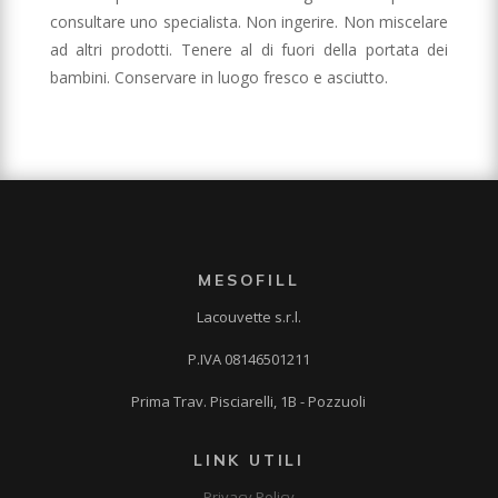
consultare uno specialista. Non ingerire. Non miscelare
ad altri prodotti. Tenere al di fuori della portata dei
bambini. Conservare in luogo fresco e asciutto.
MESOFILL
Lacouvette s.r.l.
P.IVA 08146501211
Prima Trav. Pisciarelli, 1B - Pozzuoli
LINK UTILI
Privacy Policy