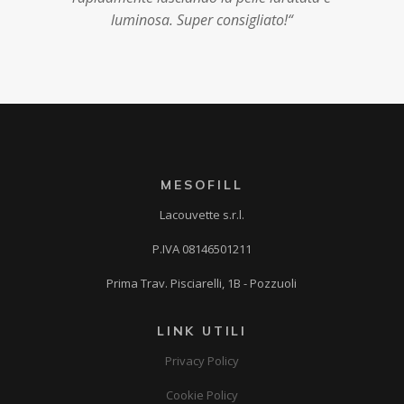
luminosa. Super consigliato!
“
MESOFILL
Lacouvette s.r.l.
P.IVA 08146501211
Prima Trav. Pisciarelli, 1B - Pozzuoli
LINK UTILI
Privacy Policy
Cookie Policy