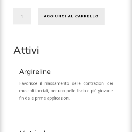
botofill
AGGIUNGI AL CARRELLO
-
50ml
Professional
Use
Attivi
quantità
Argireline
Favorisce il rilassamento delle contrazioni dei
muscoli facciali, per una pelle liscia e più giovane
fin dalle prime applicazioni.