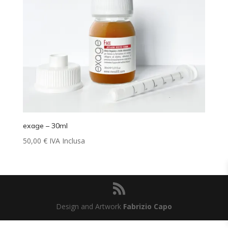
exage – 30ml
50,00
€
IVA Inclusa
Design and Artwork
Fabrizio Capo